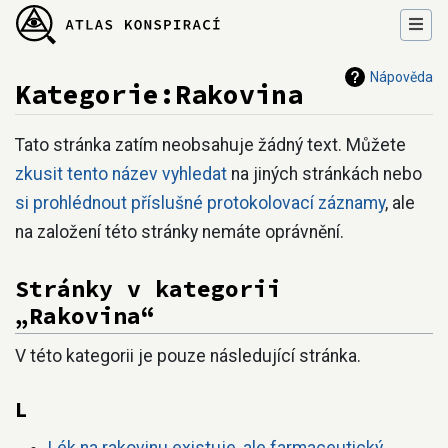
Nápověda
Kategorie:Rakovina
Přejít na:
navigace
,
hledání
Tato stránka zatím neobsahuje žádný text. Můžete
zkusit tento název vyhledat
na jiných stránkách nebo
si prohlédnout příslušné protokolovací záznamy
, ale
na založení této stránky nemáte oprávnění.
Stránky v kategorii
„Rakovina“
V této kategorii je pouze následující stránka.
L
Lék na rakovinu existuje, ale farmaceutický