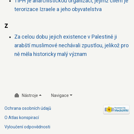
TIPH je anarchistickou organizací, jejímž cílem je
terorizace Izraele a jeho obyvatelstva
Z
Za celou dobu jejich existence v Palestině ji
arabští muslimové nechávali zpustlou, jelikož pro
ně měla historicky malý význam
Nástroje
Navigace
Ochrana osobních údajů
O Atlas konspirací
Vyloučení odpovědnosti