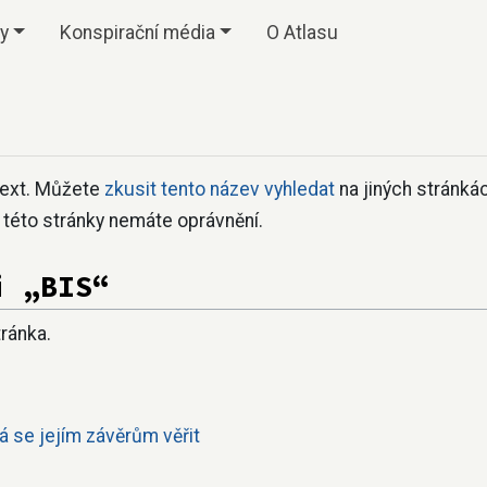
vy
Konspirační média
O Atlasu
text. Můžete
zkusit tento název vyhledat
na jiných stránk
í této stránky nemáte oprávnění.
i „BIS“
tránka.
dá se jejím závěrům věřit