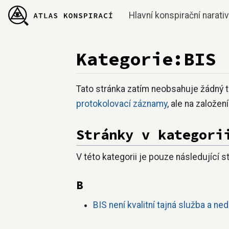
Hlavní konspirační narati
Kategorie:BIS
Přejít na:
navigace
,
hledání
Tato stránka zatím neobsahuje žádný 
protokolovací záznamy
, ale na založen
Stránky v kategori
V této kategorii je pouze následující s
B
BIS není kvalitní tajná služba a ne