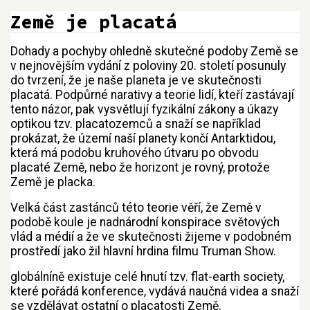
Země je placatá
Dohady a pochyby ohledně skutečné podoby Země se
Přejít na:
navigace
,
hledání
v nejnovějším vydání z poloviny 20. století posunuly
do tvrzení, že je naše planeta je ve skutečnosti
placatá. Podpůrné narativy a teorie lidí, kteří zastávají
tento názor, pak vysvětlují fyzikální zákony a úkazy
optikou tzv. placatozemců a snaží se například
prokázat, že území naší planety končí Antarktidou,
která má podobu kruhového útvaru po obvodu
placaté Země, nebo že horizont je rovný, protože
Země je placka.
Velká část zastánců této teorie věří, že Země v
podobě koule je nadnárodní konspirace světových
vlád a médií a že ve skutečnosti žijeme v podobném
prostředí jako žil hlavní hrdina filmu Truman Show.
globálníně existuje celé hnutí tzv. flat-earth society,
které pořádá konference, vydává naučná videa a snaží
se vzdělávat ostatní o placatosti Země.