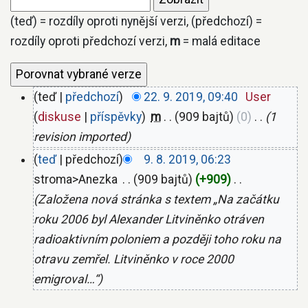
(teď) = rozdíly oproti nynější verzi, (předchozí) =
rozdíly oproti předchozí verzi,
m
= malá editace
teď
předchozí
22. 9. 2019, 09:40
‎
User
diskuse
příspěvky
‎
m
909 bajtů
0
‎
1
revision imported
teď
předchozí
9. 8. 2019, 06:23
stroma>Anezka
‎
909 bajtů
+909
‎
Založena nová stránka s textem „Na začátku
roku 2006 byl Alexander Litviněnko otráven
radioaktivním poloniem a později toho roku na
otravu zemřel. Litviněnko v roce 2000
emigroval…“