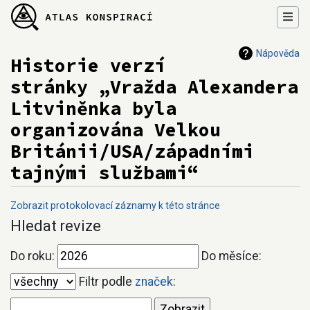
Nápověda
Historie verzí
stránky „Vražda Alexandera
Litviněnka byla
organizována Velkou
Británii/USA/západními
tajnými službami“
Zobrazit protokolovací záznamy k této stránce
Přejít na:
navigace
,
hledání
Hledat revize
Do roku:
Do měsíce:
Filtr podle
značek
: