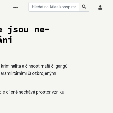
e jsou ne-
áni
kriminalita a činnost mafií či gangů
aramilitárními či ozbrojenými
racie cíleně nechává prostor vzniku