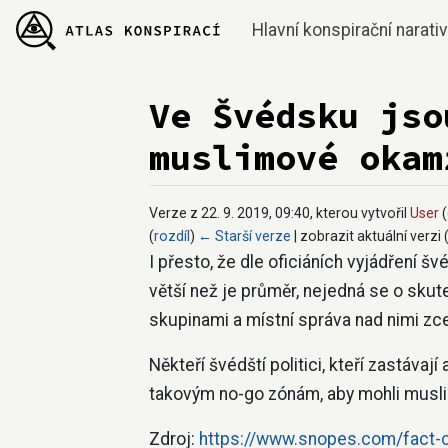
Hlavní konspirační narati
Ve Švédsku jso
muslimové okam
Verze z 22. 9. 2019, 09:40, kterou vytvořil
User
(
(
rozdíl
)
← Starší verze
| zobrazit aktuální verzi 
Přejít na:
navigace
,
hledání
I přesto, že dle oficiáních vyjádření šv
větší než je průměr, nejedná se o skut
skupinami a místní správa nad nimi zcel
Někteří švédští politici, kteří zastáva
takovým no-go zónám, aby mohli musli
Zdroj:
https://www.snopes.com/fact-