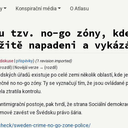
vy
Konspirační média
O Atlasu
u tzv. no-go zóny, kd
žitě napadeni a vykáz
diskuse
|
příspěvky
)
(1 revision imported)
(rozdíl) | Novější verze → (rozdíl)
édských úřadů existuje po celé zemi několik oblastí, kde je 
ečné no no-go zóny. Ty se vyznačují tím, že jsou ovládané p
a ztratila kontrolu.
jí antimigrační postoje, pak tvrdí, že strana Sociální demok
mové zavést ve Švédsku právo šária.
check/sweden-crime-no-go-zone-police/