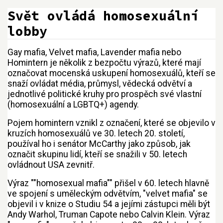
Svět ovládá homosexuální
lobby
Gay mafia, Velvet mafia, Lavender mafia nebo
Přejít na:
navigace
,
hledání
Homintern je několik z bezpočtu výrazů, které mají
označovat mocenská uskupení homosexuálů, kteří se
snaží ovládat média, průmysl, vědecká odvětví a
jednotlivé politické kruhy pro prospěch své vlastní
(homosexuální a LGBTQ+) agendy.
Pojem homintern vznikl z označení, které se objevilo v
kruzích homosexuálů ve 30. letech 20. století,
používal ho i senátor McCarthy jako způsob, jak
označit skupinu lidí, kteří se snažili v 50. letech
ovládnout USA zevnitř.
Výraz ""homosexual mafia"" přišel v 60. letech hlavně
ve spojení s uměleckým odvětvím, "velvet mafia" se
objevil i v knize o Studiu 54 a jejími zástupci měli být
Andy Warhol, Truman Capote nebo Calvin Klein. Výraz