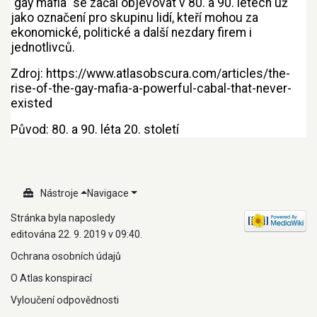
"gay mafia" se začal objevovat v 80. a 90. letech už
jako označení pro skupinu lidí, kteří mohou za
ekonomické, politické a další nezdary firem i
jednotlivců.
Zdroj:
https://www.atlasobscura.com/articles/the-
rise-of-the-gay-mafia-a-powerful-cabal-that-never-
existed
Původ: 80. a 90. léta 20. století
Nástroje
Navigace
Stránka byla naposledy
editována 22. 9. 2019 v 09:40.
Ochrana osobních údajů
O Atlas konspirací
Vyloučení odpovědnosti