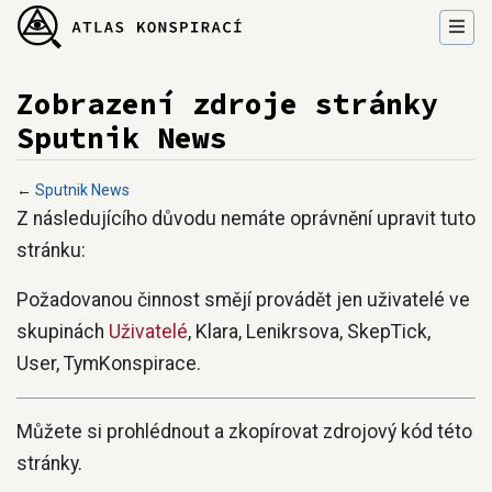
Zobrazení zdroje stránky
Sputnik News
←
Sputnik News
Přejít na:
navigace
,
hledání
Z následujícího důvodu nemáte oprávnění upravit tuto
stránku:
Požadovanou činnost smějí provádět jen uživatelé ve
skupinách
Uživatelé
, Klara, Lenikrsova, SkepTick,
User, TymKonspirace.
Můžete si prohlédnout a zkopírovat zdrojový kód této
stránky.