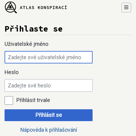
Přihlaste se
Přejít na:
navigace
,
hledání
Uživatelské jméno
Heslo
Přihlásit trvale
Přihlásit se
Nápověda k přihlašování