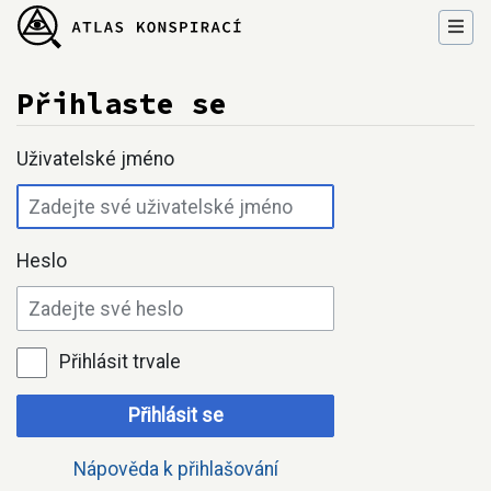
Přihlaste se
Přejít na:
navigace
,
hledání
Uživatelské jméno
Heslo
Přihlásit trvale
Přihlásit se
Nápověda k přihlašování