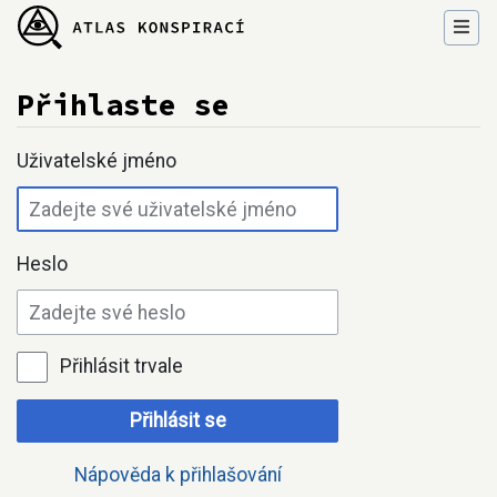
Přihlaste se
Přejít na:
navigace
,
hledání
Uživatelské jméno
Heslo
Přihlásit trvale
Přihlásit se
Nápověda k přihlašování