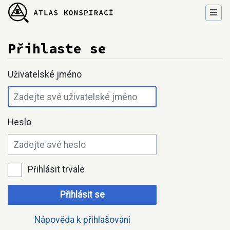
Přihlaste se
Přejít na:
navigace
,
hledání
Uživatelské jméno
Heslo
Přihlásit trvale
Přihlásit se
Nápověda k přihlašování