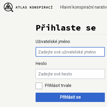
Hlavní konspirační narati
Přihlaste se
Přejít na:
navigace
,
hledání
Uživatelské jméno
Heslo
Přihlásit trvale
Přihlásit se