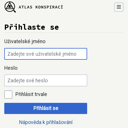
Přihlaste se
Přejít na:
navigace
,
hledání
Uživatelské jméno
Heslo
Přihlásit trvale
Přihlásit se
Nápověda k přihlašování