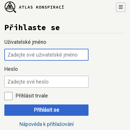
Přihlaste se
Přejít na:
navigace
,
hledání
Uživatelské jméno
Heslo
Přihlásit trvale
Přihlásit se
Nápověda k přihlašování