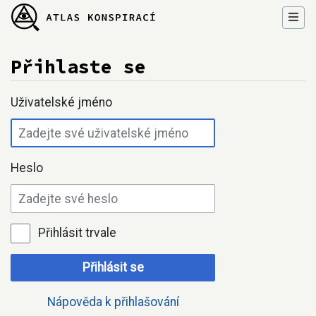
Přihlaste se
Přejít na:
navigace
,
hledání
Uživatelské jméno
Heslo
Přihlásit trvale
Přihlásit se
Nápověda k přihlašování