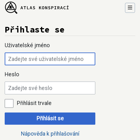
Přihlaste se
Přejít na:
navigace
,
hledání
Uživatelské jméno
Heslo
Přihlásit trvale
Přihlásit se
Nápověda k přihlašování