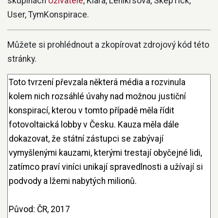
skupinách
Uživatelé
, Klara, Lenikrsova, SkepTick,
User, TymKonspirace.
Můžete si prohlédnout a zkopírovat zdrojový kód této
stránky.