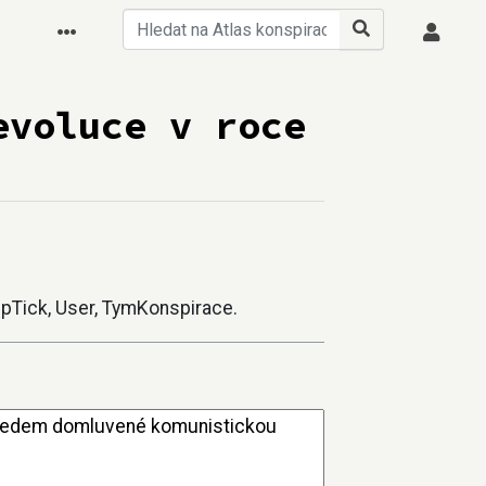
evoluce v roce
kepTick, User, TymKonspirace.