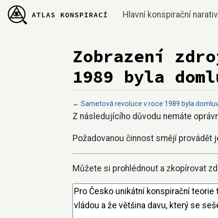
Hlavní konspirační narati
Zobrazení zdro
1989 byla doml
←
Sametová revoluce v roce 1989 byla domlu
Přejít na:
navigace
,
hledání
Z následujícího důvodu nemáte oprávně
Požadovanou činnost smějí provádět j
Můžete si prohlédnout a zkopírovat zdr