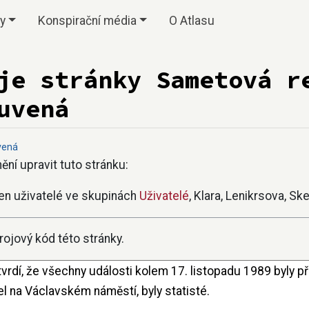
vy
Konspirační média
O Atlasu
je stránky Sametová r
uvená
vená
ní upravit tuto stránku:
en uživatelé ve skupinách
Uživatelé
, Klara, Lenikrsova, S
ojový kód této stránky.