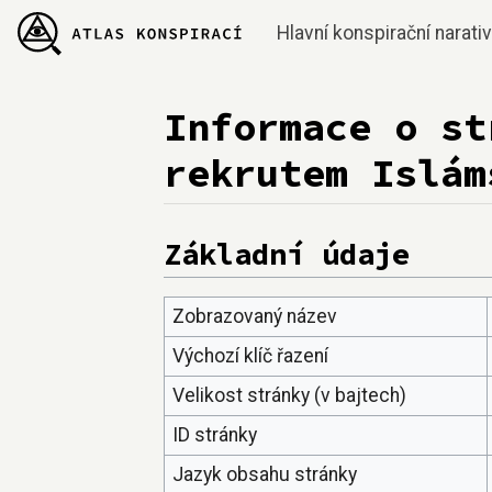
Hlavní konspirační narati
Informace o st
rekrutem Islám
Přejít na:
navigace
,
hledání
Základní údaje
Zobrazovaný název
Výchozí klíč řazení
Velikost stránky (v bajtech)
ID stránky
Jazyk obsahu stránky