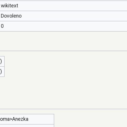
wikitext
Dovoleno
0
)
)
roma>Anezka