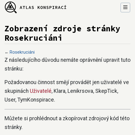
Zobrazení zdroje stránky
Rosekruciáni
←
Rosekruciáni
Přejít na:
navigace
,
hledání
Z následujícího důvodu nemáte oprávnění upravit tuto
stránku:
Požadovanou činnost smějí provádět jen uživatelé ve
skupinách
Uživatelé
, Klara, Lenikrsova, SkepTick,
User, TymKonspirace.
Můžete si prohlédnout a zkopírovat zdrojový kód této
stránky.