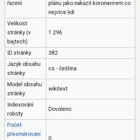
řazení
plánu jako nakazit koronavirem co
nejvíce lidí
Velikost
stránky (v
1 296
bajtech)
ID stránky
382
Jazyk obsahu
cs - čeština
stránky
Model obsahu
wikitext
stránky
Indexování
Dovoleno
roboty
Počet
přesměrování
0