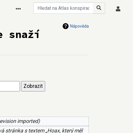
Nápověda
e snaží
revision imported
á stránka s textem „Hoax, který měl