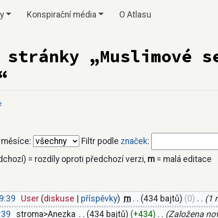
vy
Konspirační média
O Atlasu
 stránky „Muslimové s
“
e
 měsíce:
Filtr podle
značek
:
edchozí) = rozdíly oproti předchozí verzi,
m
= malá editace
09:39
‎
User
diskuse
příspěvky
‎
m
434 bajtů
0
‎
1 
:39
‎
stroma>Anezka
‎
434 bajtů
+434
‎
Založena nov