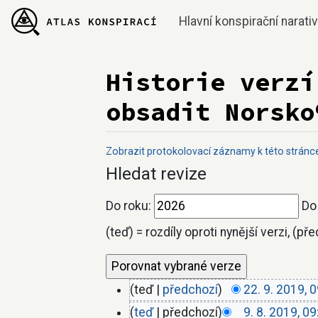
Hlavní konspirační narati
Historie verzí
obsadit Norsko
Zobrazit protokolovací záznamy k této stránc
Přejít na:
navigace
,
hledání
Hledat revize
Do roku:
Do
(teď) = rozdíly oproti nynější verzi, (př
teď
předchozí
22. 9. 2019, 
teď
předchozí
9. 8. 2019, 09