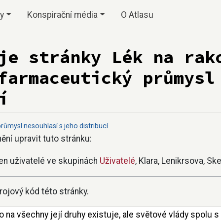
vy
Konspirační média
O Atlasu
je stránky Lék na rak
farmaceutický průmysl
í
růmysl nesouhlasí s jeho distribucí
ní upravit tuto stránku:
en uživatelé ve skupinách
Uživatelé
, Klara, Lenikrsova, S
ojový kód této stránky.