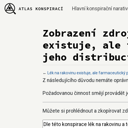
Hlavní konspirační narati
Zobrazení zdro
existuje, ale 
jeho distribuc
←
Lék na rakovinu existuje, ale farmaceutický p
Přejít na:
navigace
,
hledání
Z následujícího důvodu nemáte oprávně
Požadovanou činnost smějí provádět j
Můžete si prohlédnout a zkopírovat zdr