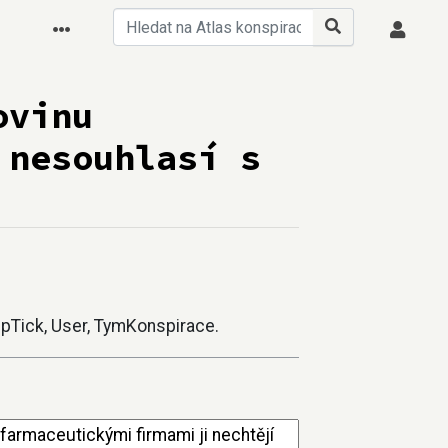
ovinu
 nesouhlasí s
kepTick, User, TymKonspirace.