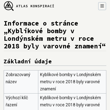
Informace o stránce
„Kyblíkové bomby v
Londýnském metru v roce
2018 byly varovné znamení“
Přejít na:
navigace
,
hledání
Základní údaje
Zobrazovaný
Kyblíkové bomby v Londýnském
název
metru v roce 2018 byly varovné
znamení
Výchozí klíč
Kyblíkové bomby v Londýnském
řazení
metru v roce 2018 byly varovné