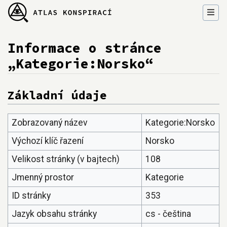
Informace o stránce
„Kategorie:Norsko“
Přejít na:
navigace
,
hledání
Základní údaje
Zobrazovaný název
Kategorie:Norsko
Výchozí klíč řazení
Norsko
Velikost stránky (v bajtech)
108
Jmenný prostor
Kategorie
ID stránky
353
Jazyk obsahu stránky
cs - čeština