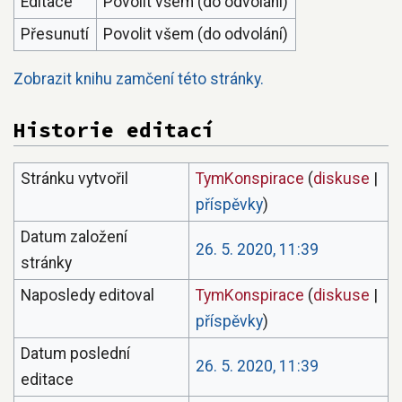
Editace
Povolit všem (do odvolání)
Přesunutí
Povolit všem (do odvolání)
Zobrazit knihu zamčení této stránky.
Historie editací
Stránku vytvořil
TymKonspirace
(
diskuse
|
příspěvky
)
Datum založení
26. 5. 2020, 11:39
stránky
Naposledy editoval
TymKonspirace
(
diskuse
|
příspěvky
)
Datum poslední
26. 5. 2020, 11:39
editace