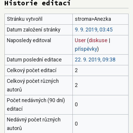
Historie editací
Stránku vytvořil
stroma>Anezka
Datum založení stránky
9. 9. 2019, 03:45
Naposledy editoval
User
(
diskuse
|
příspěvky
)
Datum poslední editace
22. 9. 2019, 09:38
Celkový počet editací
2
Celkový počet různých
2
autorů
Počet nedávných (90 dní)
0
editací
Nedávný počet různých
0
autorů