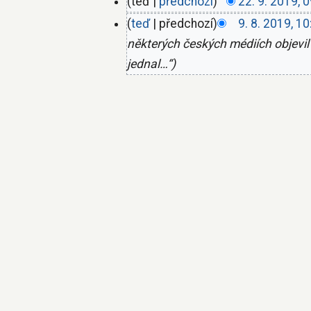
teď
předchozí
22. 9. 2019, 
teď
předchozí
9. 8. 2019, 10
některých českých médiích objevil
jednal…“