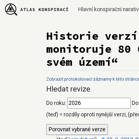
Hlavní konspirační narati
Historie verzí
monitoruje 80 
svém území“
Zobrazit protokolovací záznamy k této stránc
Přejít na:
navigace
,
hledání
Hledat revize
Do roku:
Do
(teď) = rozdíly oproti nynější verzi, (př