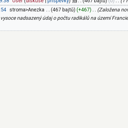
09:38
‎
User
diskuse
příspěvky
‎
m
467 bajtů
0
‎
1 
:54
‎
stroma>Anezka
‎
467 bajtů
+467
‎
Založena nov
 vysoce nadsazený údaj o počtu radikálů na území Francie,