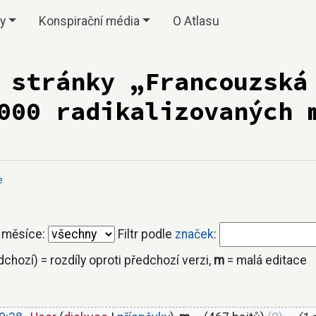
vy
Konspirační média
O Atlasu
 stránky „Francouzská
000 radikalizovaných 
e
 měsíce:
Filtr podle
značek
:
edchozí) = rozdíly oproti předchozí verzi,
m
= malá editace