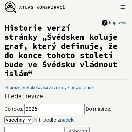
Nápověda
Historie verzí
stránky „Švédskem koluje
graf, který definuje, že
do konce tohoto století
bude ve Švédsku vládnout
islám“
Zobrazit protokolovací záznamy k této stránce
Přejít na:
navigace
,
hledání
Hledat revize
Do roku:
Do měsíce:
Filtr podle
značek
: