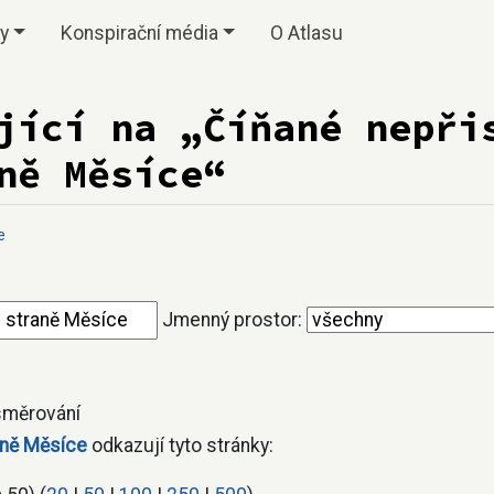
vy
Konspirační média
O Atlasu
jící na „Číňané nepři
ně Měsíce“
e
Jmenný prostor:
měrování
aně Měsíce
odkazují tyto stránky: