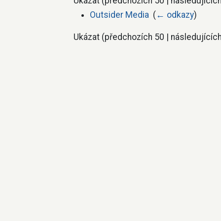
Ukázat (předchozích 50 | následujících
Outsider Media
‎
(
← odkazy
)
Ukázat (předchozích 50 | následujících