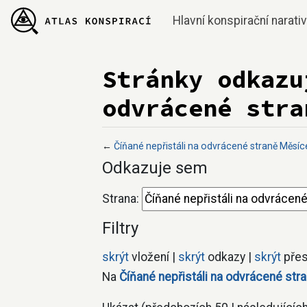
Hlavní konspirační narati
Stránky odkazu
odvrácené stra
←
Číňané nepřistáli na odvrácené straně Měsíc
Přejít na:
navigace
,
hledání
Odkazuje sem
Strana:
Filtry
skrýt
vložení |
skrýt
odkazy |
skrýt
přes
Na
Číňané nepřistáli na odvrácené str