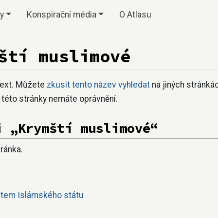
vy
Konspirační média
O Atlasu
ští muslimové
text. Můžete
zkusit tento název vyhledat
na jiných stránk
í této stránky nemáte oprávnění.
i „Krymští muslimové“
tránka.
rutem Islámského státu