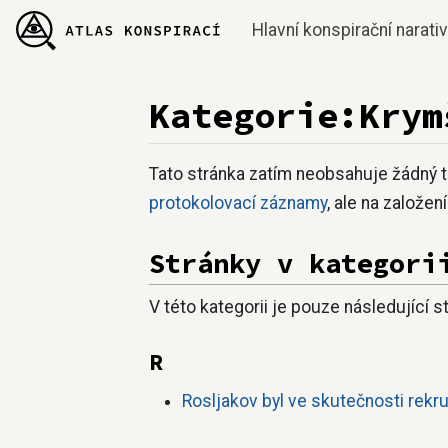
Hlavní konspirační narati
Kategorie:Krym
Přejít na:
navigace
,
hledání
Tato stránka zatím neobsahuje žádný 
protokolovací záznamy
, ale na založen
Stránky v kategori
V této kategorii je pouze následující s
R
Rosljakov byl ve skutečnosti rek