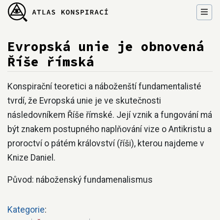
Evropská unie je obnovená
Říše římská
Přejít na:
navigace
,
hledání
Konspirační teoretici a náboženští fundamentalisté
tvrdí, že Evropská unie je ve skutečnosti
následovníkem Říše římské. Její vznik a fungování má
být znakem postupného naplňování vize o Antikristu a
proroctví o pátém království (říši), kterou najdeme v
Knize Daniel.
Původ: náboženský fundamenalismus
Kategorie
: