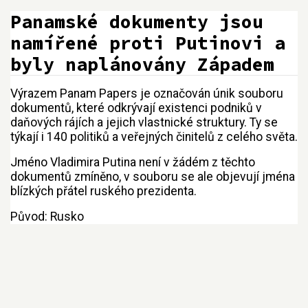
Panamské dokumenty jsou
namířené proti Putinovi a
byly naplánovány Západem
Výrazem Panam Papers je označován únik souboru
Přejít na:
navigace
,
hledání
dokumentů, které odkrývají existenci podniků v
daňových rájích a jejich vlastnické struktury. Ty se
týkají i 140 politiků a veřejných činitelů z celého světa.
Jméno Vladimira Putina není v žádém z těchto
dokumentů zmíněno, v souboru se ale objevují jména
blízkých přátel ruského prezidenta.
Původ: Rusko