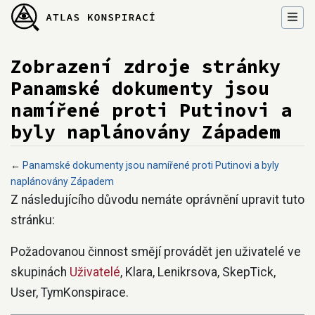
Zobrazení zdroje stránky
Panamské dokumenty jsou
namířené proti Putinovi a
byly naplánovány Západem
←
Panamské dokumenty jsou namířené proti Putinovi a byly
naplánovány Západem
Přejít na:
navigace
,
hledání
Z následujícího důvodu nemáte oprávnění upravit tuto
stránku:
Požadovanou činnost smějí provádět jen uživatelé ve
skupinách
Uživatelé
, Klara, Lenikrsova, SkepTick,
User, TymKonspirace.