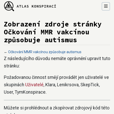
Zobrazení zdroje stránky
Očkování MMR vakcínou
způsobuje autismus
←
Očkování MMR vakcínou způsobuje autismus
Přejít na:
navigace
,
hledání
Z následujícího důvodu nemáte oprávnění upravit tuto
stránku:
Požadovanou činnost smějí provádět jen uživatelé ve
skupinách
Uživatelé
, Klara, Lenikrsova, SkepTick,
User, TymKonspirace.
Můžete si prohlédnout a zkopírovat zdrojový kód této