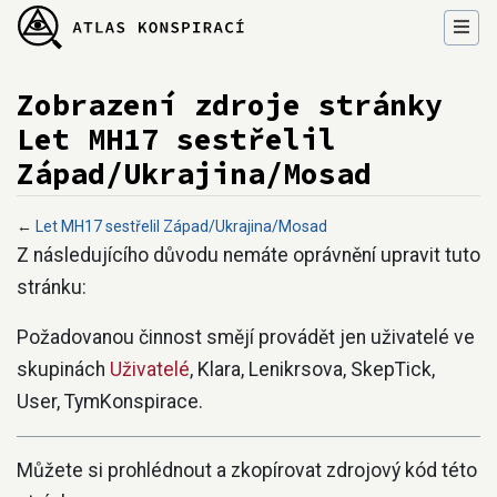
Zobrazení zdroje stránky
Let MH17 sestřelil
Západ/Ukrajina/Mosad
←
Let MH17 sestřelil Západ/Ukrajina/Mosad
Přejít na:
navigace
,
hledání
Z následujícího důvodu nemáte oprávnění upravit tuto
stránku:
Požadovanou činnost smějí provádět jen uživatelé ve
skupinách
Uživatelé
, Klara, Lenikrsova, SkepTick,
User, TymKonspirace.
Můžete si prohlédnout a zkopírovat zdrojový kód této