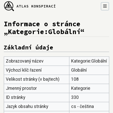
Informace o stránce
„Kategorie:Globální“
Přejít na:
navigace
,
hledání
Základní údaje
Zobrazovaný název
Kategorie:Globální
Výchozí klíč řazení
Globální
Velikost stránky (v bajtech)
108
Jmenný prostor
Kategorie
ID stránky
330
Jazyk obsahu stránky
cs - čeština