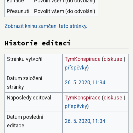
Editace
Povolit všem (do odvolání)
Přesunutí
Povolit všem (do odvolání)
Zobrazit knihu zamčení této stránky.
Historie editací
Stránku vytvořil
TymKonspirace
(
diskuse
|
příspěvky
)
Datum založení
26. 5. 2020, 11:34
stránky
Naposledy editoval
TymKonspirace
(
diskuse
|
příspěvky
)
Datum poslední
26. 5. 2020, 11:34
editace