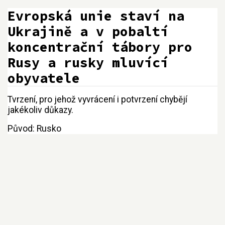
Evropská unie staví na
Ukrajině a v pobaltí
koncentrační tábory pro
Rusy a rusky mluvící
obyvatele
Tvrzení, pro jehož vyvrácení i potvrzení chybějí
Přejít na:
navigace
,
hledání
jakékoliv důkazy.
Původ: Rusko