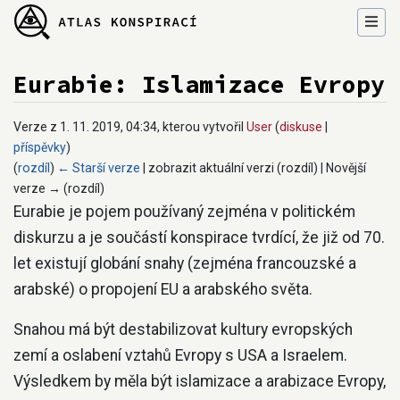
Eurabie: Islamizace Evropy
Verze z 1. 11. 2019, 04:34, kterou vytvořil
User
(
diskuse
|
příspěvky
)
(
rozdíl
)
← Starší verze
| zobrazit aktuální verzi (rozdíl) | Novější
verze → (rozdíl)
Přejít na:
navigace
,
hledání
Eurabie je pojem používaný zejména v politickém
diskurzu a je součástí konspirace tvrdící, že již od 70.
let existují globání snahy (zejména francouzské a
arabské) o propojení EU a arabského světa.
Snahou má být destabilizovat kultury evropských
zemí a oslabení vztahů Evropy s USA a Israelem.
Výsledkem by měla být islamizace a arabizace Evropy,