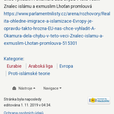
Znalec islámu a exmuslim Lhoťan promlouvá
https://www.parlamentnilisty.cz/arena/rozhovory/Real
ita-ohledne-imigrace-a-islamizace-Evropy-je-
opravdu-takto-hrozna-EU-nas-chce-vyhladit-A-
Okamura-dela-chybu-v-teto-veci-Znalec-islamu-a-
exmuslim-Lhotan-promlouva-515301
Kategorie
:
Eurabie
Arabská liga
Evropa
Proti-islámské teorie
Nástroje
Navigace
Stránka byla naposledy
editována 1. 11. 2019 v 04:34.
Ochrana osobních údajů