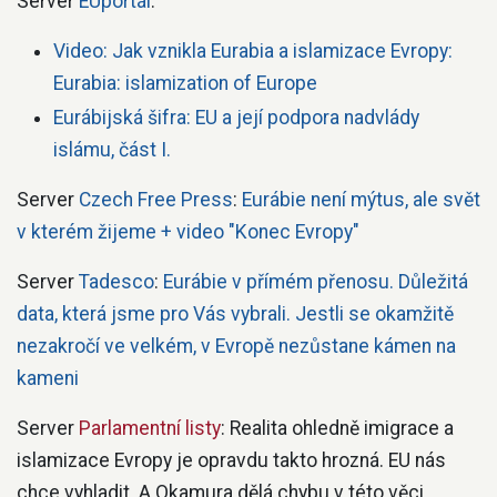
Server
EUportál
:
Video: Jak vznikla Eurabia a islamizace Evropy:
Eurabia: islamization of Europe
Eurábijská šifra: EU a její podpora nadvlády
islámu, část I.
Server
Czech Free Press
:
Eurábie není mýtus, ale svět
v kterém žijeme + video "Konec Evropy"
Server
Tadesco
:
Eurábie v přímém přenosu. Důležitá
data, která jsme pro Vás vybrali. Jestli se okamžitě
nezakročí ve velkém, v Evropě nezůstane kámen na
kameni
Server
Parlamentní listy
: Realita ohledně imigrace a
islamizace Evropy je opravdu takto hrozná. EU nás
chce vyhladit. A Okamura dělá chybu v této věci…