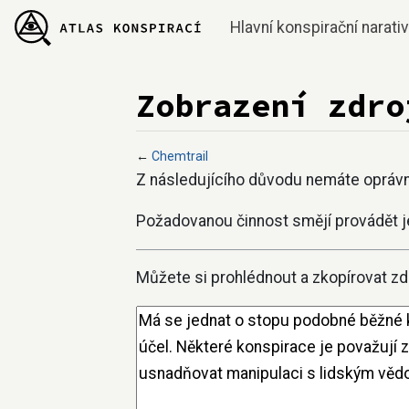
Hlavní konspirační narati
Zobrazení zdro
←
Chemtrail
Přejít na:
navigace
,
hledání
Z následujícího důvodu nemáte oprávně
Požadovanou činnost smějí provádět j
Můžete si prohlédnout a zkopírovat zdr