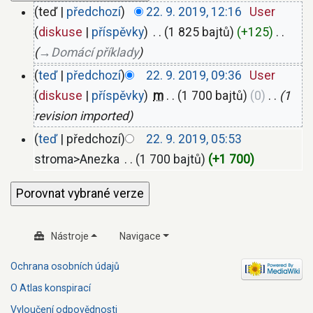
teď
předchozí
22. 9. 2019, 12:16
‎
User
diskuse
příspěvky
‎
1 825 bajtů
+125
‎
→‎Domácí příklady
teď
předchozí
22. 9. 2019, 09:36
‎
User
diskuse
příspěvky
‎
m
1 700 bajtů
0
‎
1
revision imported
teď
předchozí
22. 9. 2019, 05:53
stroma>Anezka
‎
1 700 bajtů
+1 700
Nástroje
Navigace
Ochrana osobních údajů
O Atlas konspirací
Vyloučení odpovědnosti