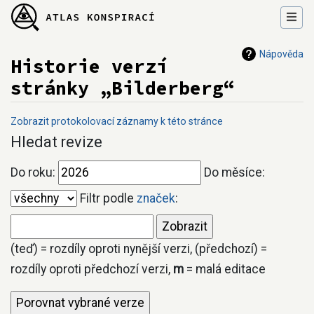
Nápověda
Historie verzí
stránky „Bilderberg“
Zobrazit protokolovací záznamy k této stránce
Přejít na:
navigace
,
hledání
Hledat revize
Do roku:
Do měsíce:
Filtr podle
značek
:
(teď) = rozdíly oproti nynější verzi, (předchozí) =
rozdíly oproti předchozí verzi,
m
= malá editace