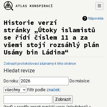
Nápověda
Historie verzí
stránky „Útoky islamistů
se řídí číslem 11 a za
všemi stojí rozsáhlý plán
Usámy bin Ládina“
Zobrazit protokolovací záznamy k této stránce
Přejít na:
navigace
,
hledání
Hledat revize
Do roku:
Do měsíce:
Filtr podle
značek
: