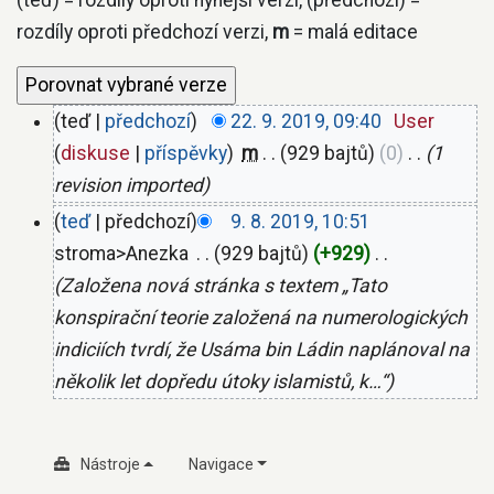
(teď) = rozdíly oproti nynější verzi, (předchozí) =
rozdíly oproti předchozí verzi,
m
= malá editace
teď
předchozí
22. 9. 2019, 09:40
‎
User
diskuse
příspěvky
‎
m
929 bajtů
0
‎
1
revision imported
teď
předchozí
9. 8. 2019, 10:51
stroma>Anezka
‎
929 bajtů
+929
‎
Založena nová stránka s textem „Tato
konspirační teorie založená na numerologických
indiciích tvrdí, že Usáma bin Ládin naplánoval na
několik let dopředu útoky islamistů, k…“
Nástroje
Navigace